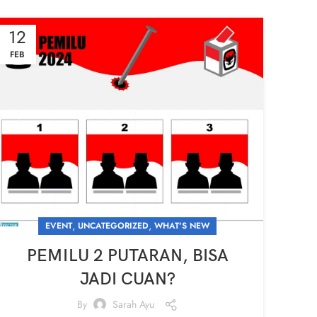
12
FEB
,
,
EVENT
UNCATEGORIZED
WHAT'S NEW
PEMILU 2 PUTARAN, BISA
JADI CUAN?
By
Sarah Ayu