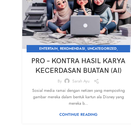
,
,
,
ENTERTAIN
REKOMENDASI
UNCATEGORIZED
WHAT'S NEW
PRO – KONTRA HASIL KARYA
KECERDASAN BUATAN (AI)
By
Sarah Ayu
Sosial media ramai dengan netizen yang memposting
gambar mereka dalam bentuk kartun ala Disney yang
mereka b...
CONTINUE READING