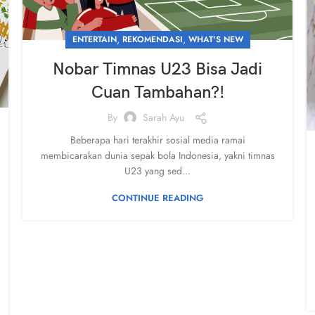
,
,
ENTERTAIN
REKOMENDASI
WHAT'S NEW
Nobar Timnas U23 Bisa Jadi
Cuan Tambahan?!
By
Sarah Ayu
Beberapa hari terakhir sosial media ramai
membicarakan dunia sepak bola Indonesia, yakni timnas
U23 yang sed...
CONTINUE READING