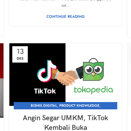
set...
CONTINUE READING
13
DES
,
,
BISNIS DIGITAL
PRODUCT KNOWLEDGE
,
,
,
PROMOSI & BRANDING
UMKM
UNCATEGORIZED
Angin Segar UMKM, TikTok
WHAT'S NEW
Kembali Buka