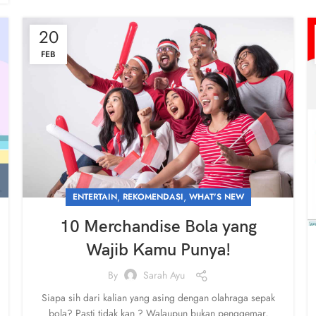
20
FEB
,
,
ENTERTAIN
REKOMENDASI
WHAT'S NEW
10 Merchandise Bola yang
Wajib Kamu Punya!
By
Sarah Ayu
Siapa sih dari kalian yang asing dengan olahraga sepak
bola? Pasti tidak kan ? Walaupun bukan penggemar,