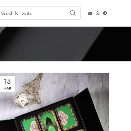
18
MAR