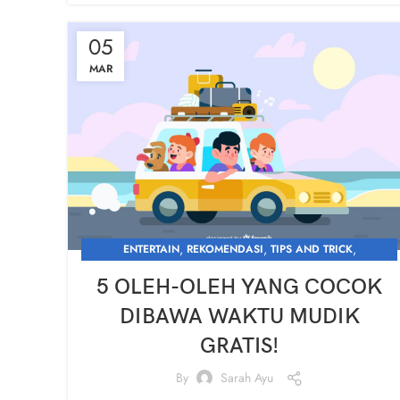
05
MAR
,
,
,
ENTERTAIN
REKOMENDASI
TIPS AND TRICK
WHAT'S NEW
5 OLEH-OLEH YANG COCOK
DIBAWA WAKTU MUDIK
GRATIS!
By
Sarah Ayu