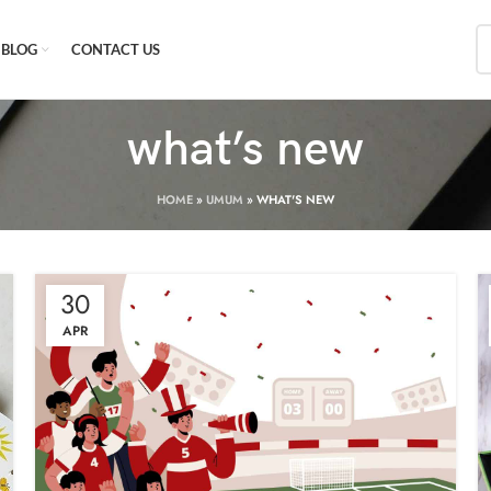
BLOG
CONTACT US
what’s new
HOME
»
UMUM
»
WHAT'S NEW
30
APR