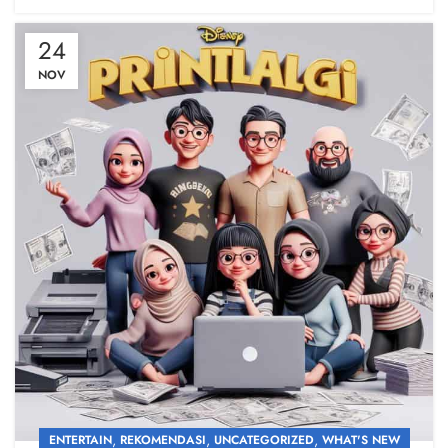
24
NOV
,
,
,
ENTERTAIN
REKOMENDASI
UNCATEGORIZED
WHAT'S NEW