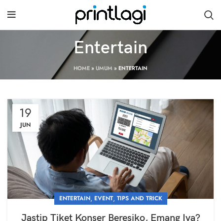
Entertain
HOME
»
UMUM
»
ENTERTAIN
19
JUN
,
,
ENTERTAIN
EVENT
TIPS AND TRICK
Jastip Tiket Konser Beresiko, Emang Iya?