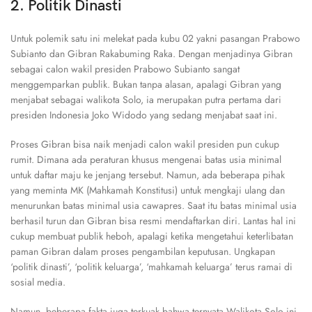
2. Politik Dinasti
Untuk polemik satu ini melekat pada kubu 02 yakni pasangan Prabowo
Subianto dan Gibran Rakabuming Raka. Dengan menjadinya Gibran
sebagai calon wakil presiden Prabowo Subianto sangat
menggemparkan publik. Bukan tanpa alasan, apalagi Gibran yang
menjabat sebagai walikota Solo, ia merupakan putra pertama dari
presiden Indonesia Joko Widodo yang sedang menjabat saat ini.
Proses Gibran bisa naik menjadi calon wakil presiden pun cukup
rumit. Dimana ada peraturan khusus mengenai batas usia minimal
untuk daftar maju ke jenjang tersebut. Namun, ada beberapa pihak
yang meminta MK (Mahkamah Konstitusi) untuk mengkaji ulang dan
menurunkan batas minimal usia cawapres. Saat itu batas minimal usia
berhasil turun dan Gibran bisa resmi mendaftarkan diri. Lantas hal ini
cukup membuat publik heboh, apalagi ketika mengetahui keterlibatan
paman Gibran dalam proses pengambilan keputusan. Ungkapan
‘politik dinasti’, ‘politik keluarga’, ‘mahkamah keluarga’ terus ramai di
sosial media.
Namun, beberapa fakta juga terkuak bahwa ternyata Walikota Solo ini