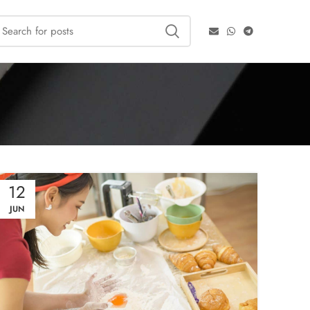
12
JUN