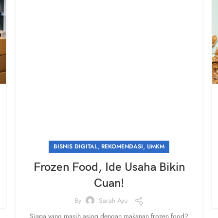
,
,
BISNIS DIGITAL
REKOMENDASI
UMKM
Frozen Food, Ide Usaha Bikin
Cuan!
By
Sarah Ayu
Siapa yang masih asing dengan makanan frozen food?