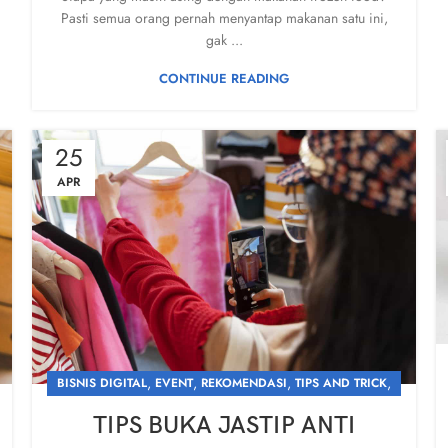
Pasti semua orang pernah menyantap makanan satu ini,
gak ...
CONTINUE READING
25
APR
,
,
,
,
BISNIS DIGITAL
EVENT
REKOMENDASI
TIPS AND TRICK
UNCATEGORIZED
TIPS BUKA JASTIP ANTI