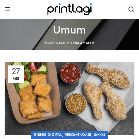
Umum
HOME
»
UMUM
»
HALAMAN 2
27
MEI
,
,
BISNIS DIGITAL
REKOMENDASI
UMKM