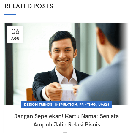
RELATED POSTS
06
AGU
,
,
,
DESIGN TRENDS
INSPIRATION
PRINTING
UMKM
Jangan Sepelekan! Kartu Nama: Senjata
Ampuh Jalin Relasi Bisnis