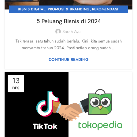
,
,
,
BISNIS DIGITAL
PROMOSI & BRANDING
REKOMENDASI
UMKM
5 Peluang Bisnis di 2024
Sarah Ayu
Tak terasa, satu tahun sudah berlalu. Kini, kita semua sudah
menyambut tahun 2024. Pasti setiap orang sudah ...
CONTINUE READING
13
DES