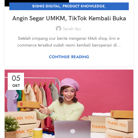
,
,
BISNIS DIGITAL
PRODUCT KNOWLEDGE
,
,
,
PROMOSI & BRANDING
UMKM
UNCATEGORIZED
Angin Segar UMKM, TikTok Kembali Buka
WHAT'S NEW
Sarah Ayu
Setelah simpang siur berita mengenai tiktok shop, kini e-
commerce tersebut sudah resmi kembali beroperasi di...
CONTINUE READING
05
OKT