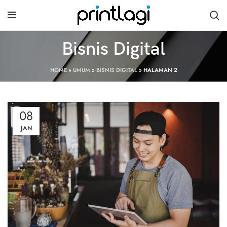
Bisnis Digital
HOME
»
UMUM
»
BISNIS DIGITAL
»
HALAMAN 2
08
JAN