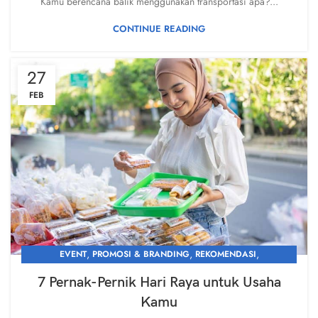
Kamu berencana balik menggunakan transportasi apa?...
CONTINUE READING
27
FEB
,
,
,
EVENT
PROMOSI & BRANDING
REKOMENDASI
,
,
TIPS AND TRICK
UMKM
UNCATEGORIZED
7 Pernak-Pernik Hari Raya untuk Usaha
Kamu