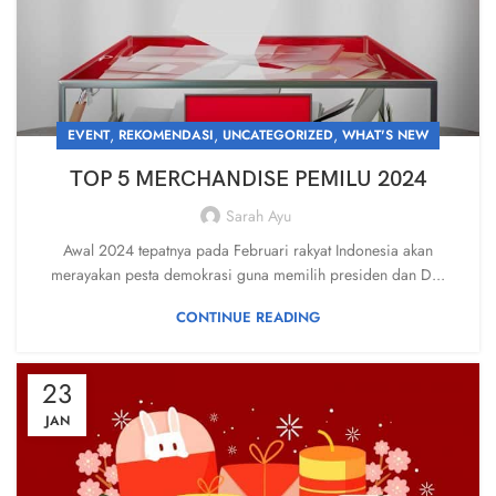
,
,
,
EVENT
REKOMENDASI
UNCATEGORIZED
WHAT'S NEW
TOP 5 MERCHANDISE PEMILU 2024
Sarah Ayu
Awal 2024 tepatnya pada Februari rakyat Indonesia akan
merayakan pesta demokrasi guna memilih presiden dan D...
CONTINUE READING
23
JAN