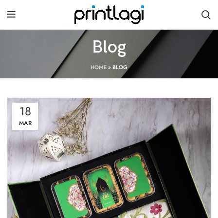
Blog
HOME
»
BLOG
18
MAR