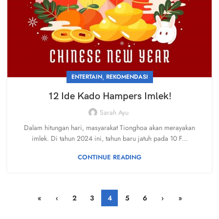
,
ENTERTAIN
REKOMENDASI
12 Ide Kado Hampers Imlek!
Sarah Ayu
Dalam hitungan hari, masyarakat Tionghoa akan merayakan
imlek. Di tahun 2024 ini, tahun baru jatuh pada 10 F...
CONTINUE READING
«
‹
2
3
4
5
6
›
»