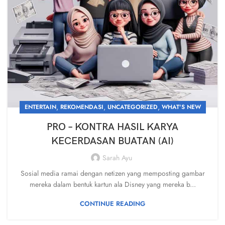
,
,
,
ENTERTAIN
REKOMENDASI
UNCATEGORIZED
WHAT'S NEW
PRO – KONTRA HASIL KARYA
KECERDASAN BUATAN (AI)
Sarah Ayu
Sosial media ramai dengan netizen yang memposting gambar
mereka dalam bentuk kartun ala Disney yang mereka b...
CONTINUE READING