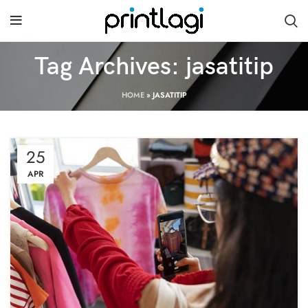
Tag Archives: jasatitip
HOME
»
JASATITIP
25
APR