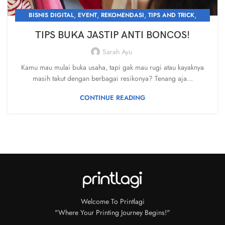
,
,
,
,
BISNIS DIGITAL
EVENT
REKOMENDASI
TIPS AND TRICK
UNCATEGORIZED
TIPS BUKA JASTIP ANTI BONCOS!
Sarah Ayu
Kamu mau mulai buka usaha, tapi gak mau rugi atau kayaknya
masih takut dengan berbagai resikonya? Tenang aja...
CONTINUE READING
Welcome To Printlagi
"Where Your Printing Journey Begins!"