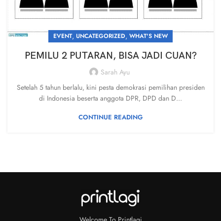
,
,
EVENT
UNCATEGORIZED
WHAT'S NEW
PEMILU 2 PUTARAN, BISA JADI CUAN?
Sarah Ayu
Setelah 5 tahun berlalu, kini pesta demokrasi pemilihan presiden
di Indonesia beserta anggota DPR, DPD dan D...
CONTINUE READING
Welcome To Printlagi