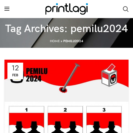
Tag Archives: pemilu2024
HOME
»
PEMILU2024
12
FEB