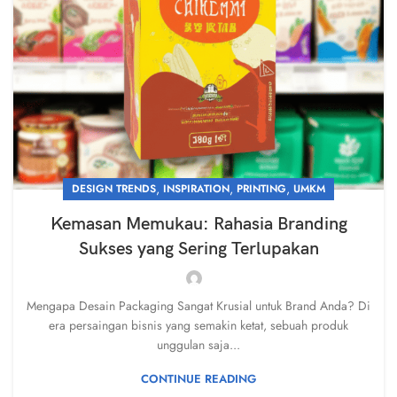
,
,
,
DESIGN TRENDS
INSPIRATION
PRINTING
UMKM
Kemasan Memukau: Rahasia Branding
Sukses yang Sering Terlupakan
Mengapa Desain Packaging Sangat Krusial untuk Brand Anda? Di
era persaingan bisnis yang semakin ketat, sebuah produk
unggulan saja...
CONTINUE READING